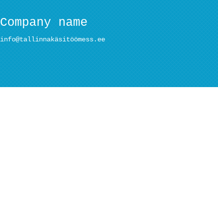
Company name
info@tallinnakäsitöömess.ee