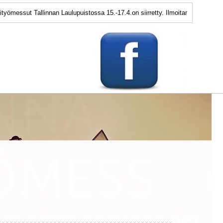
allinnan Laulupuistossa 15.-17.4.on siirretty. Ilmoitamme seuraavan tapahtum