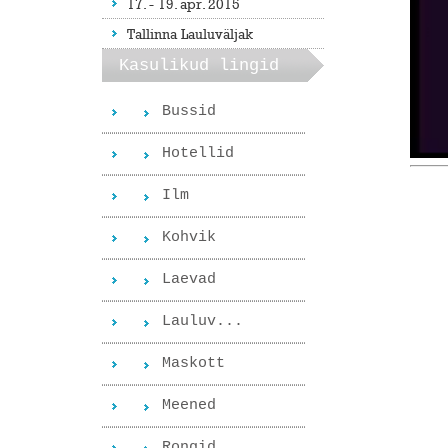
17. - 19. apr. 2015
Tallinna Lauluväljak
Kasulikud lingid
Bussid
Hotellid
Ilm
Kohvik
Laevad
Lauluv...
Maskott
Meened
Rongid