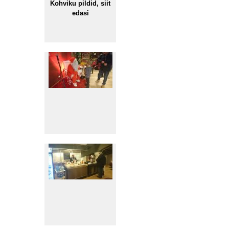
Kohviku pildid, siit
edasi