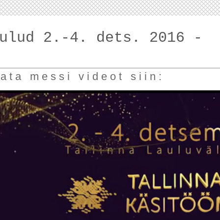
ulud 2.-4. dets. 2016 -
a t a m e s s i v i d e o t s i i n :