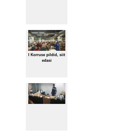
I Korruse pildid, siit
edasi