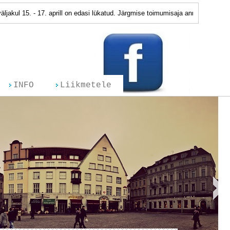
. - 17. aprill on edasi lükatud. Järgmise toimumisaja anname teada peatselt.
INFO
Liikmetele