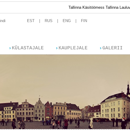
Tallinna Käsitöömess Tallinna Lauluväljakul 15
indi
EST
RUS
ENG
FIN
KÜLASTAJALE
KAUPLEJALE
GALERII