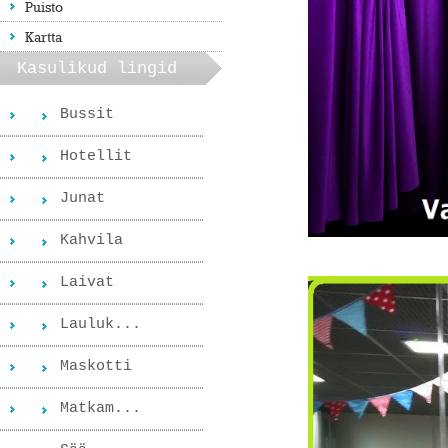
Puisto
Kartta
Kasulikud lingid
Bussit
Hotellit
Junat
Kahvila
Laivat
Lauluk...
Maskotti
Matkam...