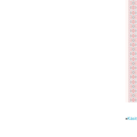
»
Käsi