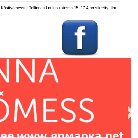
ömessut Tallinnan Laulupuistossa 15.-17.4.on siirretty. Ilmoitamme seuraava