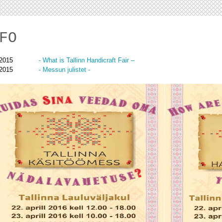
FO
.2015
- What is Tallinn Handicraft Fair –
.2015
- Messun julistet -